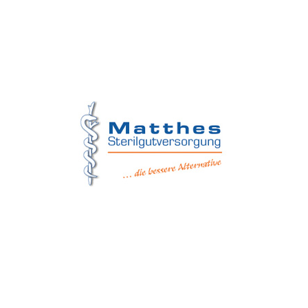
Matthes Sterilgutversorgung
Forchheim
Wernsdorfer Straße 9
09509 Pockau-Lengefeld