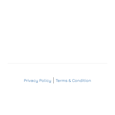
+49 (37367) 86 29 38
+49 (37367) 8 42 51
+49 (152) 3 41 30 334
+49 (173) 3 88 55 14
info@matthes-sterilgutversorgung.com
IMPRESSUM
DATENSCHUTZERKLÄRUNG
Copyright © Matthes Sterilgutversorgung
Privacy Policy
Terms & Condition