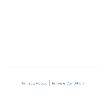
09509 Pockau-Lengefeld
+49 (37367) 86 29 38
+49 (37367) 8 42 51
+49 (152) 3 41 30 334
+49 (173) 3 88 55 14
info@matthes-sterilgutversorgung.com
IMPRESSUM
DATENSCHUTZERKLÄRUNG
Copyright © Matthes Sterilgutversorgung
Privacy Policy
Terms & Condition