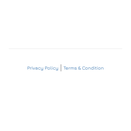
+49 (173) 3 88 55 14
info@matthes-sterilgutversorgung.com
IMPRESSUM
DATENSCHUTZERKLÄRUNG
Copyright © Matthes Sterilgutversorgung
Privacy Policy
Terms & Condition