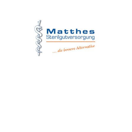
Matthes Sterilgutversorgung
Forchheim
Wernsdorfer Straße 9
09509 Pockau-Lengefeld
+49 (37367) 86 29 38
+49 (37367) 8 42 51
+49 (152) 3 41 30 334