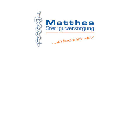
Matthes Sterilgutversorgung
Forchheim
Wernsdorfer Straße 9
09509 Pockau-Lengefeld
+49 (37367) 86 29 38
+49 (37367) 8 42 51
+49 (152) 3 41 30 334
+49 (173) 3 88 55 14