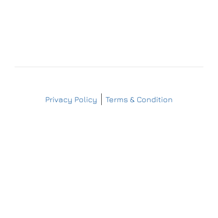
info@matthes-sterilgutversorgung.com
IMPRESSUM
DATENSCHUTZERKLÄRUNG
Copyright © Matthes Sterilgutversorgung
Privacy Policy
Terms & Condition