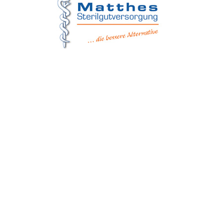
Matthes Sterilgutversorgung
Forchheim
Wernsdorfer Straße 9
09509 Pockau-Lengefeld
+49 (37367) 86 29 38
+49 (37367) 8 42 51
+49 (152) 3 41 30 334
+49 (173) 3 88 55 14
info@matthes-sterilgutversorgung.com