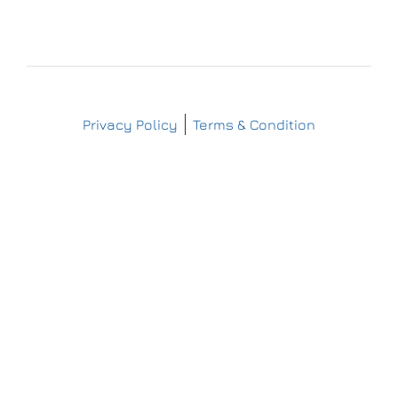
IMPRESSUM
DATENSCHUTZERKLÄRUNG
Copyright © Matthes Sterilgutversorgung
Privacy Policy
Terms & Condition