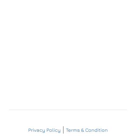
Forchheim
Wernsdorfer Straße 9
09509 Pockau-Lengefeld
+49 (37367) 86 29 38
+49 (37367) 8 42 51
+49 (152) 3 41 30 334
+49 (173) 3 88 55 14
info@matthes-sterilgutversorgung.com
IMPRESSUM
DATENSCHUTZERKLÄRUNG
Copyright © Matthes Sterilgutversorgung
Privacy Policy
Terms & Condition