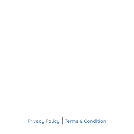
Forchheim
Wernsdorfer Straße 9
09509 Pockau-Lengefeld
+49 (37367) 86 29 38
+49 (37367) 8 42 51
+49 (152) 3 41 30 334
+49 (173) 3 88 55 14
info@matthes-sterilgutversorgung.com
IMPRESSUM
DATENSCHUTZERKLÄRUNG
Copyright © Matthes Sterilgutversorgung
Privacy Policy
Terms & Condition