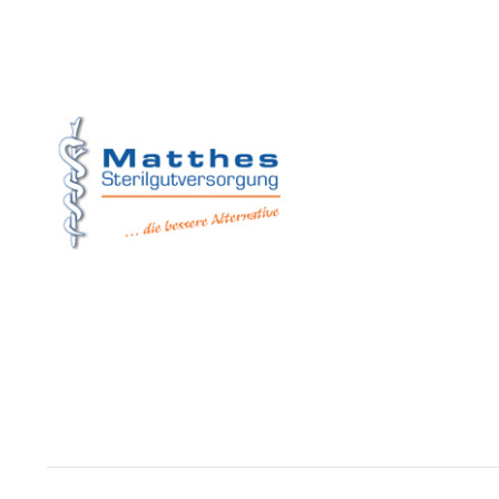
Matthes Sterilg
Forchheim
Wernsdorfer Stra
09509 Pockau-Le
+49 (37367) 8
+49 (37367) 8 
+49 (152) 3 41
+49 (173) 3 88
info@matthes