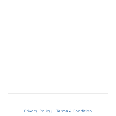
Forchheim
Wernsdorfer Straße 9
09509 Pockau-Lengefeld
+49 (37367) 86 29 38
+49 (37367) 8 42 51
+49 (152) 3 41 30 334
+49 (173) 3 88 55 14
info@matthes-sterilgutversorgung.com
IMPRESSUM
DATENSCHUTZERKLÄRUNG
Copyright © Matthes Sterilgutversorgung
Privacy Policy
Terms & Condition