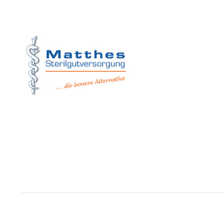
Matthes Sterilg
Forchheim
Wernsdorfer Stra
09509 Pockau-Le
+49 (37367) 8
+49 (37367) 8 
+49 (152) 3 41
+49 (173) 3 88
info@matthes
Copyright © Matthes Sterilgutversorgung