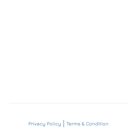
Forchheim
Wernsdorfer Straße 9
09509 Pockau-Lengefeld
+49 (37367) 86 29 38
+49 (37367) 8 42 51
+49 (152) 3 41 30 334
+49 (173) 3 88 55 14
info@matthes-sterilgutversorgung.com
IMPRESSUM
DATENSCHUTZERKLÄRUNG
Copyright © Matthes Sterilgutversorgung
Privacy Policy
Terms & Condition