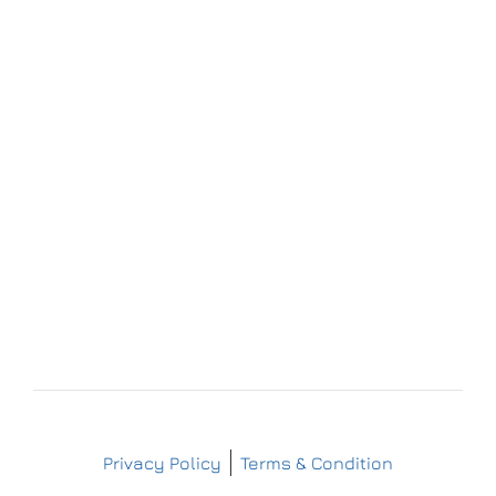
Forchheim
Wernsdorfer Straße 9
09509 Pockau-Lengefeld
+49 (37367) 86 29 38
+49 (37367) 8 42 51
+49 (152) 3 41 30 334
+49 (173) 3 88 55 14
info@matthes-sterilgutversorgung.com
IMPRESSUM
DATENSCHUTZERKLÄRUNG
Copyright © Matthes Sterilgutversorgung
Privacy Policy
Terms & Condition