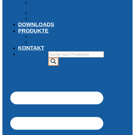
Liefersortiment Spezialetiketten
ohne Indikator
Papieretiketten ohne Indikator
Übersicht Thermotransferbänder
DOWNLOADS
PRODUKTE
Produktkatalog
Neue Produkte
KONTAKT
Products
search