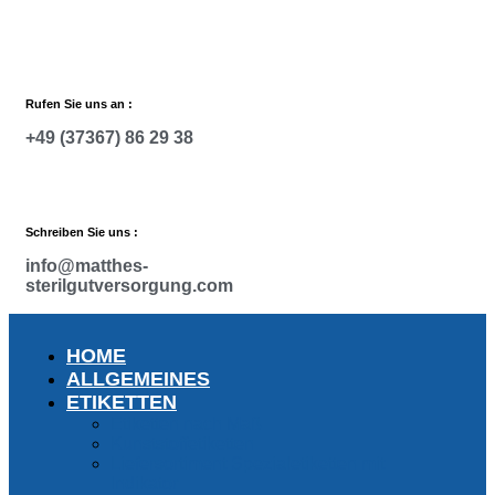
Zum
Inhalt
wechseln
Rufen Sie uns an :
+49 (37367) 86 29 38
Schreiben Sie uns :
info@matthes-
sterilgutversorgung.com
HOME
ALLGEMEINES
ETIKETTEN
Etiketten nach Maß
Kunststoffetiketten
Liefersortiment Spezialetiketten mit
Indikator