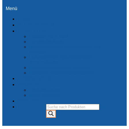
Menü
HOME
ALLGEMEINES
ETIKETTEN
Etiketten nach Maß
Kunststoffetiketten
Liefersortiment Spezialetiketten mit
Indikator
Liefersortiment Spezialetiketten
ohne Indikator
Papieretiketten ohne Indikator
Übersicht Thermotransferbänder
DOWNLOADS
PRODUKTE
Produktkatalog
Neue Produkte
KONTAKT
Products
search