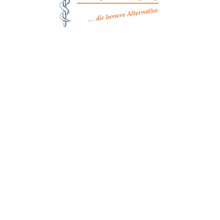
Matthes Sterilgutversorgung
Forchheim
Wernsdorfer Straße 9
09509 Pockau-Lengefeld
+49 (37367) 86 29 38
+49 (37367) 8 42 51
+49 (152) 3 41 30 334
+49 (173) 3 88 55 14
info@matthes-sterilgutversorgung.com
IMPRESSUM
DATENSCHUTZERKLÄRUNG