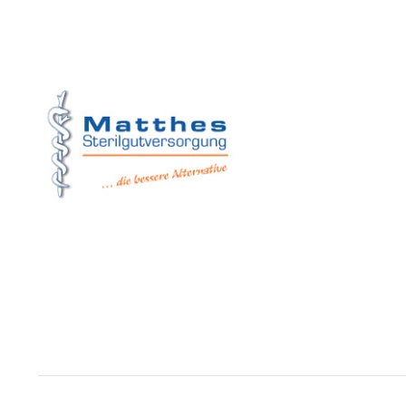
Matthes Sterilg
Forchheim
Wernsdorfer Stra
09509 Pockau-Le
+49 (37367) 8
+49 (37367) 8 
+49 (152) 3 41
+49 (173) 3 88
info@matthes
Copyright © Matthes Sterilgutversorgung