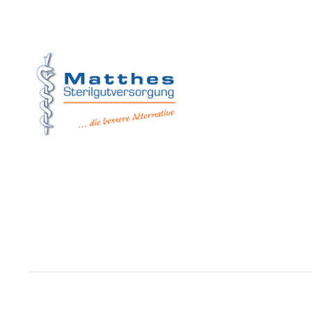
Matthes Sterilg
Forchheim
Wernsdorfer Stra
09509 Pockau-Le
+49 (37367) 8
+49 (37367) 8 
+49 (152) 3 41
+49 (173) 3 88
info@matthes
Copyright © Matthes Sterilgutversorgung