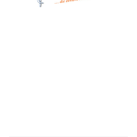
Matthes Sterilgutversorgung
Forchheim
Wernsdorfer Straße 9
09509 Pockau-Lengefeld
+49 (37367) 86 29 38
+49 (37367) 8 42 51
+49 (152) 3 41 30 334
+49 (173) 3 88 55 14
info@matthes-sterilgutversorgung.com
IMPRESSUM
DATENSCHUTZERKLÄRUNG