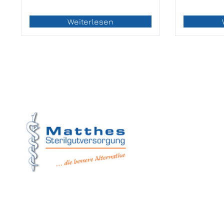
Weiterlesen
Matthes Sterilg
Forchheim
Wernsdorfer Stra
09509 Pockau-Le
+49 (37367) 8
+49 (37367) 8 