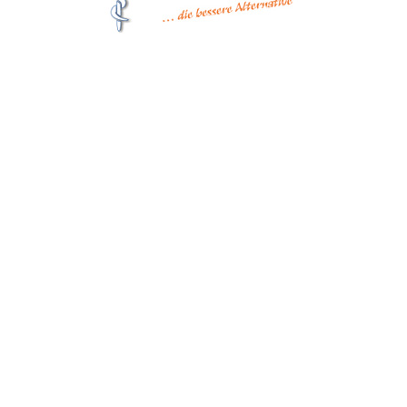
Matthes Sterilgutversorgung
Forchheim
Wernsdorfer Straße 9
09509 Pockau-Lengefeld
+49 (37367) 86 29 38
+49 (37367) 8 42 51
+49 (152) 3 41 30 334
+49 (173) 3 88 55 14
info@matthes-sterilgutversorgung.com
IMPRESSUM
DATENSCHUTZERKLÄRUNG