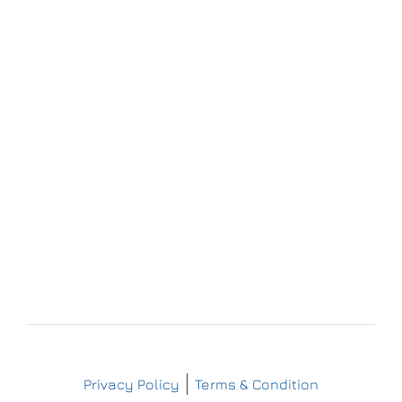
Forchheim
Wernsdorfer Straße 9
09509 Pockau-Lengefeld
+49 (37367) 86 29 38
+49 (37367) 8 42 51
+49 (152) 3 41 30 334
+49 (173) 3 88 55 14
info@matthes-sterilgutversorgung.com
IMPRESSUM
DATENSCHUTZERKLÄRUNG
Copyright © Matthes Sterilgutversorgung
Privacy Policy
Terms & Condition