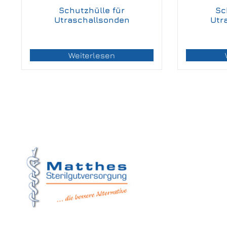
Schutzhülle für
Sc
Utraschallsonden
Utr
Weiterlesen
Matthes Sterilg
Forchheim
Wernsdorfer Stra
09509 Pockau-Le