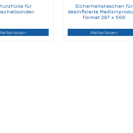
hutzhülle für
Sicherheitstaschen für
aschallsonden
desinfizierte Medizinprodu
Format 297 x 500
Weiterlesen
Weiterlesen
utversorgung
ße 9
ngefeld