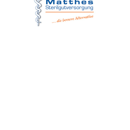
Matthes Sterilgutversorgung
Forchheim
Wernsdorfer Straße 9
09509 Pockau-Lengefeld
+49 (37367) 86 29 38
+49 (37367) 8 42 51
+49 (152) 3 41 30 334
+49 (173) 3 88 55 14
info@matthes-sterilgutversorgung.com