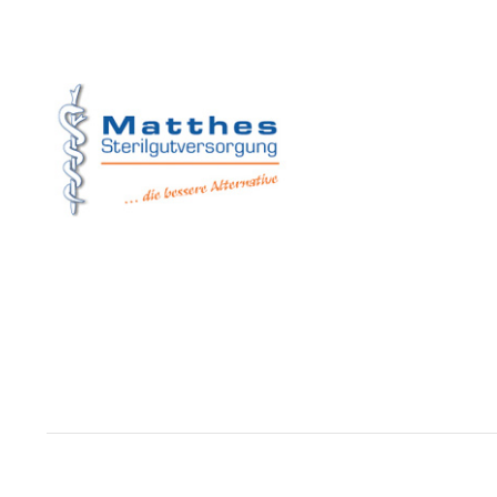
Matthes Sterilg
Forchheim
Wernsdorfer Stra
09509 Pockau-Le
+49 (37367) 8
+49 (37367) 8 
+49 (152) 3 41
+49 (173) 3 88
info@matthes
Copyright © Matthes Sterilgutversorgung