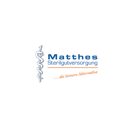
Matthes Sterilgutversorgung
Forchheim
Wernsdorfer Straße 9
09509 Pockau-Lengefeld