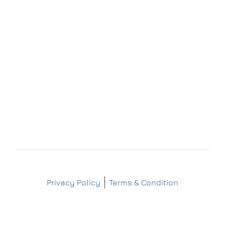
09509 Pockau-Lengefeld
+49 (37367) 86 29 38
+49 (37367) 8 42 51
+49 (152) 3 41 30 334
+49 (173) 3 88 55 14
info@matthes-sterilgutversorgung.com
IMPRESSUM
DATENSCHUTZERKLÄRUNG
Copyright © Matthes Sterilgutversorgung
Privacy Policy
Terms & Condition