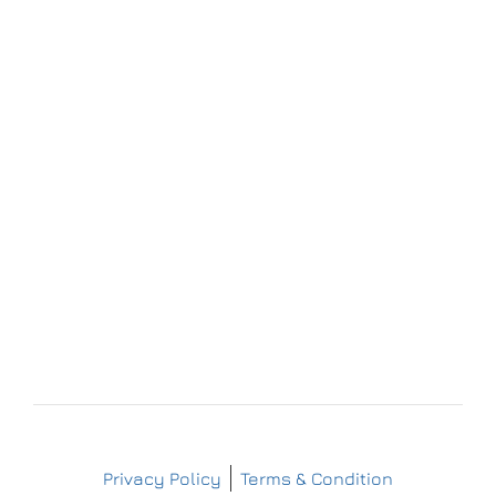
Forchheim
Wernsdorfer Straße 9
09509 Pockau-Lengefeld
+49 (37367) 86 29 38
+49 (37367) 8 42 51
+49 (152) 3 41 30 334
+49 (173) 3 88 55 14
info@matthes-sterilgutversorgung.com
IMPRESSUM
DATENSCHUTZERKLÄRUNG
Copyright © Matthes Sterilgutversorgung
Privacy Policy
Terms & Condition