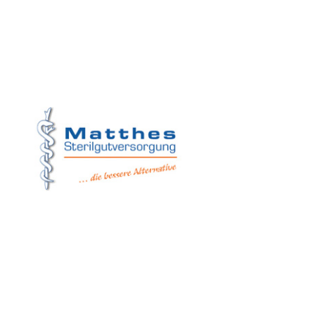
Matthes Sterilg
Forchheim
Wernsdorfer Stra
09509 Pockau-Le
+49 (37367) 8
+49 (37367) 8 
+49 (152) 3 41
+49 (173) 3 88
info@matthes