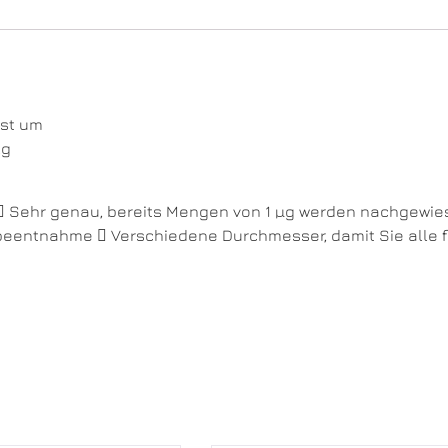
est um
μg
 Sehr genau, bereits Mengen von 1 µg werden nachgewies
robeentnahme  Verschiedene Durchmesser, damit Sie alle f