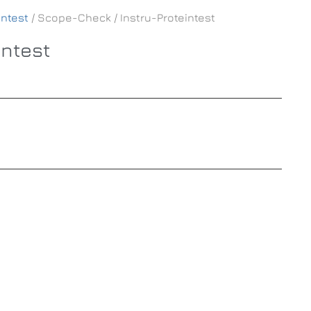
intest
/ Scope-Check / Instru-Proteintest
intest