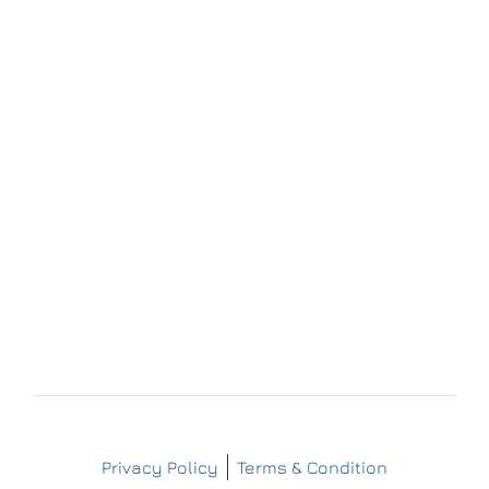
Forchheim
Wernsdorfer Straße 9
09509 Pockau-Lengefeld
+49 (37367) 86 29 38
+49 (37367) 8 42 51
+49 (152) 3 41 30 334
+49 (173) 3 88 55 14
info@matthes-sterilgutversorgung.com
IMPRESSUM
DATENSCHUTZERKLÄRUNG
Copyright © Matthes Sterilgutversorgung
Privacy Policy
Terms & Condition