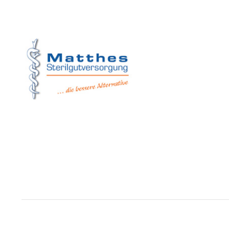
Matthes Sterilg
Forchheim
Wernsdorfer Stra
09509 Pockau-Le
+49 (37367) 8
+49 (37367) 8 
+49 (152) 3 41
+49 (173) 3 88
info@matthes
Copyright © Matthes Sterilgutversorgung