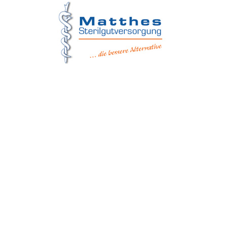
Matthes Sterilgutversorgung
Forchheim
Wernsdorfer Straße 9
09509 Pockau-Lengefeld
+49 (37367) 86 29 38
+49 (37367) 8 42 51
+49 (152) 3 41 30 334
+49 (173) 3 88 55 14
info@matthes-sterilgutversorgung.com