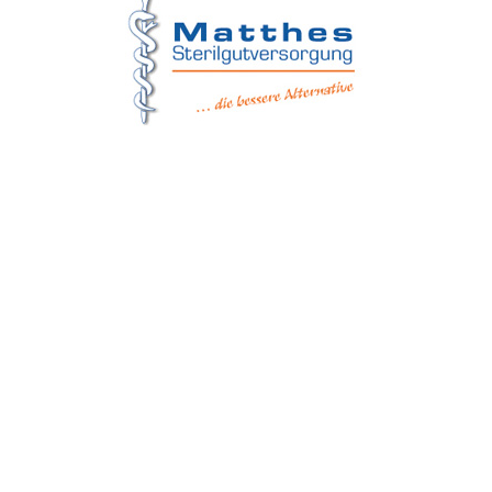
Matthes Sterilgutversorgung
Forchheim
Wernsdorfer Straße 9
09509 Pockau-Lengefeld
+49 (37367) 86 29 38
+49 (37367) 8 42 51
+49 (152) 3 41 30 334
+49 (173) 3 88 55 14
info@matthes-sterilgutversorgung.com