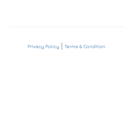
IMPRESSUM
DATENSCHUTZERKLÄRUNG
Copyright © Matthes Sterilgutversorgung
Privacy Policy
Terms & Condition