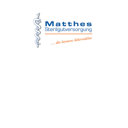
Matthes Sterilgutversorgung
Forchheim
Wernsdorfer Straße 9
09509 Pockau-Lengefeld
+49 (37367) 86 29 38
+49 (37367) 8 42 51
+49 (152) 3 41 30 334
+49 (173) 3 88 55 14