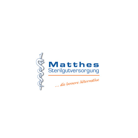
Matthes Sterilgutversorgung
Forchheim
Wernsdorfer Straße 9
09509 Pockau-Lengefeld