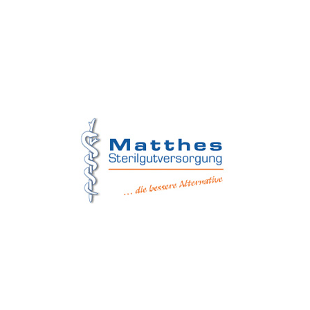
Matthes Sterilgutversorgung
Forchheim
Wernsdorfer Straße 9
09509 Pockau-Lengefeld