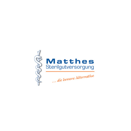
Matthes Sterilgutversorgung
Forchheim
Wernsdorfer Straße 9
09509 Pockau-Lengefeld