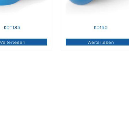
KDT185
KD150
Weiterlesen
Weiterlesen
utversorgung
ße 9