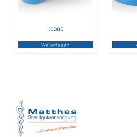
KD300
Weiterlesen
Matthes Sterilg
Forchheim
Wernsdorfer Stra