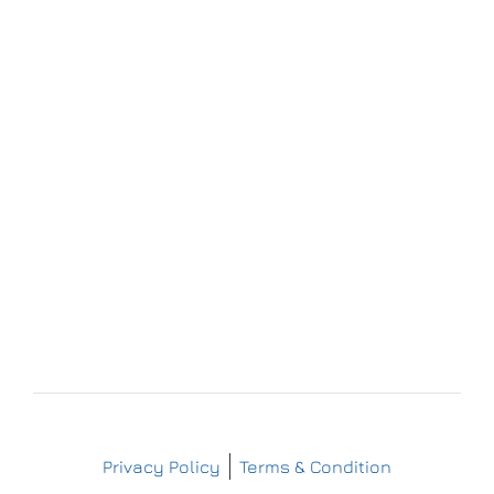
Forchheim
Wernsdorfer Straße 9
09509 Pockau-Lengefeld
+49 (37367) 86 29 38
+49 (37367) 8 42 51
+49 (152) 3 41 30 334
+49 (173) 3 88 55 14
info@matthes-sterilgutversorgung.com
IMPRESSUM
DATENSCHUTZERKLÄRUNG
Copyright © Matthes Sterilgutversorgung
Privacy Policy
Terms & Condition