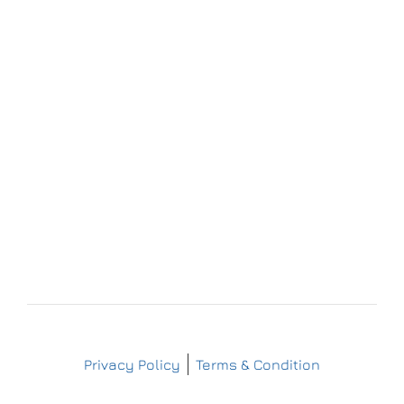
Forchheim
Wernsdorfer Straße 9
09509 Pockau-Lengefeld
+49 (37367) 86 29 38
+49 (37367) 8 42 51
+49 (152) 3 41 30 334
+49 (173) 3 88 55 14
info@matthes-sterilgutversorgung.com
IMPRESSUM
DATENSCHUTZERKLÄRUNG
Copyright © Matthes Sterilgutversorgung
Privacy Policy
Terms & Condition