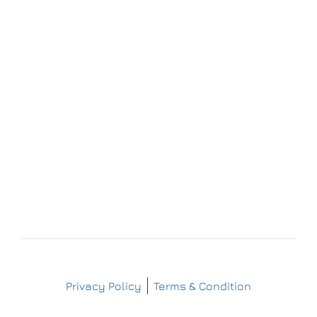
Forchheim
Wernsdorfer Straße 9
09509 Pockau-Lengefeld
+49 (37367) 86 29 38
+49 (37367) 8 42 51
+49 (152) 3 41 30 334
+49 (173) 3 88 55 14
info@matthes-sterilgutversorgung.com
IMPRESSUM
DATENSCHUTZERKLÄRUNG
Copyright © Matthes Sterilgutversorgung
Privacy Policy
Terms & Condition