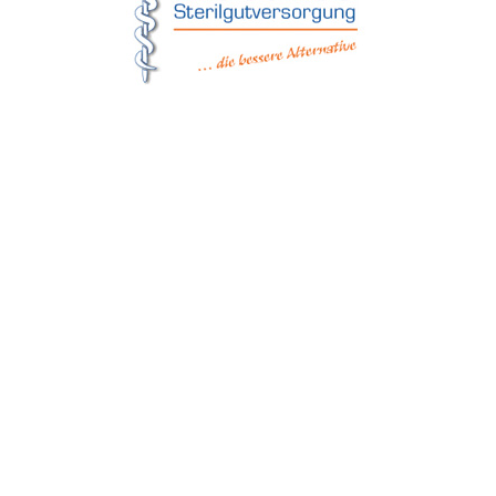
Matthes Sterilgutversorgung
Forchheim
Wernsdorfer Straße 9
09509 Pockau-Lengefeld
+49 (37367) 86 29 38
+49 (37367) 8 42 51
+49 (152) 3 41 30 334
+49 (173) 3 88 55 14
info@matthes-sterilgutversorgung.com
IMPRESSUM