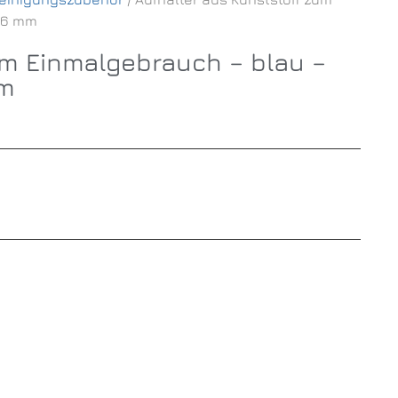
 6 mm
um Einmalgebrauch – blau –
mm