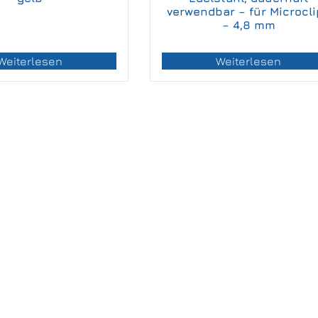
verwendbar – für Microcl
– 4,8 mm
Weiterlesen
Weiterlesen
utversorgung
ße 9
ngefeld