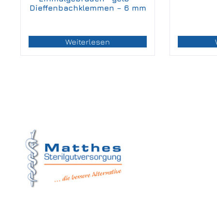
Dieffenbachklemmen – 6 mm
Weiterlesen
Matthes Sterilg
Forchheim
Wernsdorfer Stra
09509 Pockau-Le