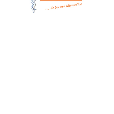
Matthes Sterilgutversorgung
Forchheim
Wernsdorfer Straße 9
09509 Pockau-Lengefeld
+49 (37367) 86 29 38
+49 (37367) 8 42 51
+49 (152) 3 41 30 334
+49 (173) 3 88 55 14
info@matthes-sterilgutversorgung.com
IMPRESSUM
DATENSCHUTZERKLÄRUNG