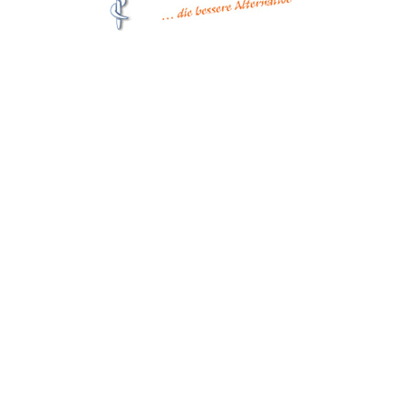
Matthes Sterilgutversorgung
Forchheim
Wernsdorfer Straße 9
09509 Pockau-Lengefeld
+49 (37367) 86 29 38
+49 (37367) 8 42 51
+49 (152) 3 41 30 334
+49 (173) 3 88 55 14
info@matthes-sterilgutversorgung.com
IMPRESSUM
DATENSCHUTZERKLÄRUNG